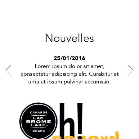
Nouvelles
25/01/2016
Lorem ipsum dolor sit amet,
tur at
consectetur adipiscing elit. Curabitur at
conse
an.
urna ut ipsum pulvinar accumsan.
u