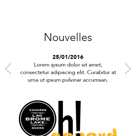
Nouvelles
25/01/2016
Lorem ipsum dolor sit amet,
tur at
consectetur adipiscing elit. Curabitur at
conse
an.
urna ut ipsum pulvinar accumsan.
u